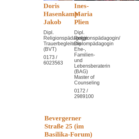
Doris
Ines-
Hasenkamp-
Maria
Jakob
Plien
Dipl.
Dipl.
Religionspädagogin
Religionspädagogin/
Trauerbegleiterin
Diplompädagogin
(BVT)
Ehe-,
Familien-
0173 /
und
6023563
Lebensberaterin
(BAG)
Master of
Counseling
0172 /
2989100
Bevergerner
Straße 25 (im
Basilika-Forum)