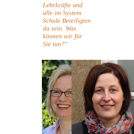
Lehrkräfte und
alle im System
Schule Beteiligten
da sein. Was
können wir für
Sie tun?"